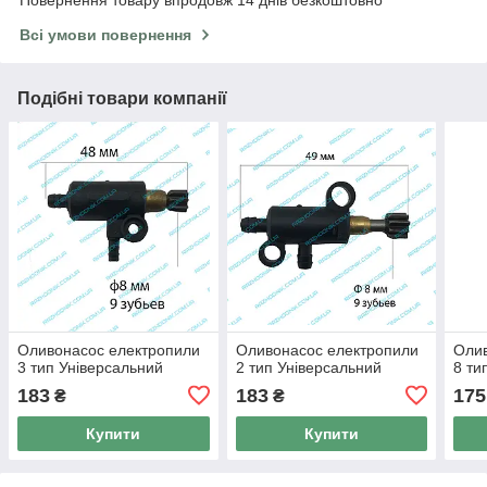
Повернення товару впродовж 14 днів безкоштовно
Всі умови повернення
Подібні товари компанії
Оливонасос електропили
Оливонасос електропили
Олив
3 тип Універсальний
2 тип Універсальний
8 ти
183
183
175
₴
₴
Купити
Купити