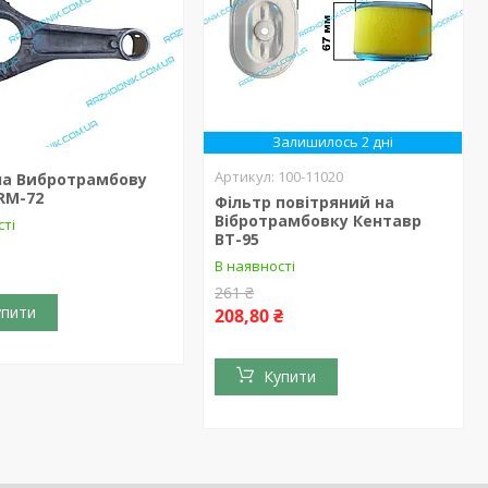
Залишилось 2 дні
100-11020
на Вибротрамбову
RM-72
Фільтр повітряний на
Вібротрамбовку Кентавр
сті
ВТ-95
В наявності
261 ₴
упити
208,80 ₴
Купити