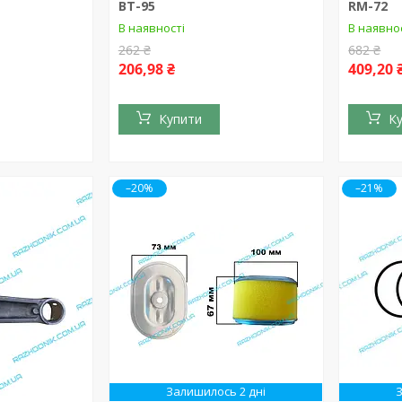
ВТ-95
RM-72
В наявності
В наявно
262 ₴
682 ₴
206,98 ₴
409,20 
Купити
К
–20%
–21%
Залишилось 2 дні