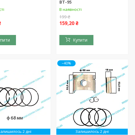
ВТ-95
сті
В наявності
199 ₴
₴
159,20 ₴
упити
Купити
–40%
Залишилось 2 дні
Залишилось 2 дні