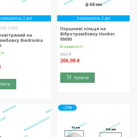
Залишилось 2 дні
Залишилось 2 дні
100-11020
Поршневі кільця на
Вібротрамбовку Honker
повітряний на
RM80
амбовку Biedronka
K
В наявності
сті
262 ₴
206,98 ₴
₴
Купити
упити
–20%