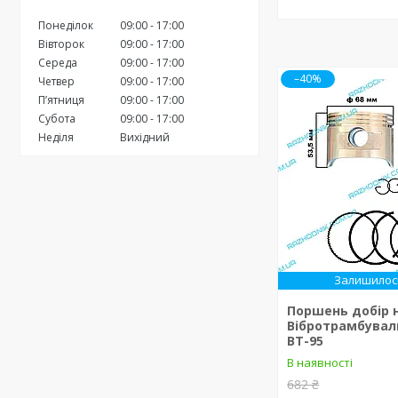
Понеділок
09:00
17:00
Вівторок
09:00
17:00
Середа
09:00
17:00
–40%
Четвер
09:00
17:00
Пʼятниця
09:00
17:00
Субота
09:00
17:00
Неділя
Вихідний
Залишилось
Поршень добір 
Вібротрамбувал
ВТ-95
В наявності
682 ₴