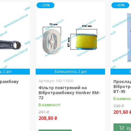
–20%
–40%
 2 дні
Залишилось 2 дні
100-11020
трамбову
Прокла
Віброт
Фільтр повітряний на
ВТ-95
Вібротрамбовку Honker RM-
72
В наявно
В наявності
336 ₴
201,60 
261 ₴
208,80 ₴
К