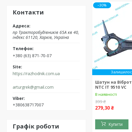
–30%
Контакти
пр Тракторобудівників 65А кв 40,
індекс 61120, Харків, Україна
+380 (63) 871-70-07
Залишилось
https://razhodnik.com.ua
Шатун на Вібро
arturgrek@gmail.com
NTC IT 9510 VC
В наявності
399 ₴
+380638717007
279,30 ₴
Купити
Графік роботи