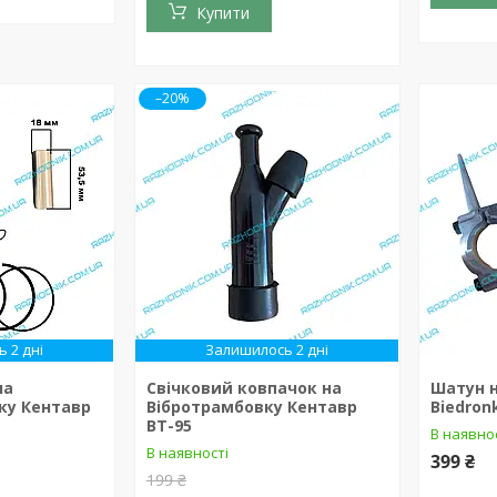
Купити
–20%
 2 дні
Залишилось 2 дні
на
Свічковий ковпачок на
Шатун 
ку Кентавр
Вібротрамбовку Кентавр
Biedron
ВТ-95
В наявно
В наявності
399 ₴
199 ₴