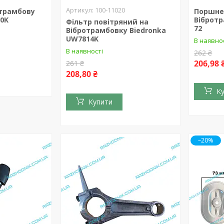
100-11020
трамбову
Поршнев
10K
Вібротр
Фільтр повітряний на
72
Вібротрамбовку Biedronka
UW7814K
В наявно
В наявності
262 ₴
206,98 
261 ₴
208,80 ₴
К
Купити
–20%