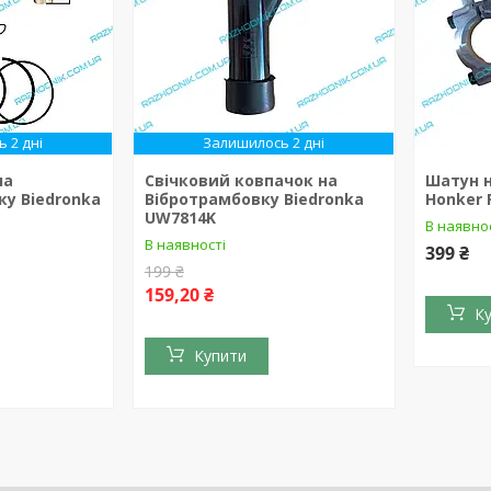
 2 дні
Залишилось 2 дні
на
Свічковий ковпачок на
Шатун 
ку Biedronka
Вібротрамбовку Biedronka
Honker 
UW7814K
В наявно
В наявності
399 ₴
199 ₴
159,20 ₴
К
Купити