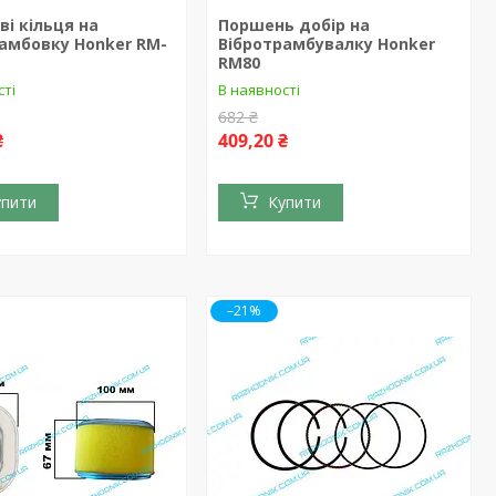
і кільця на
Поршень добір на
амбовку Honker RM-
Вібротрамбувалку Honker
RM80
сті
В наявності
682 ₴
₴
409,20 ₴
упити
Купити
–21%