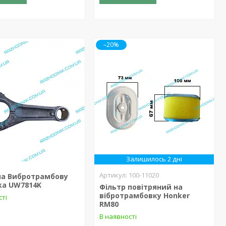
–20%
Залишилось 2 дні
100-11020
на Вибротрамбову
ka UW7814K
Фільтр повітряний на
вібротрамбовку Honker
сті
RM80
В наявності