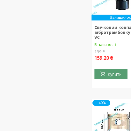
Залишилось
Свічковий ковп
вібротрамбовку 
VC
В наявності
199 ₴
159,20 ₴
Купити
–40%