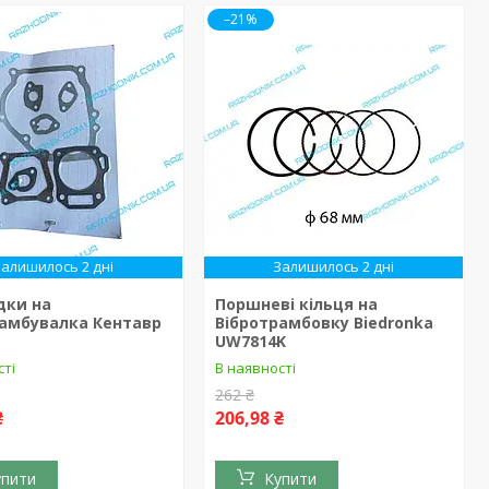
–21%
Залишилось 2 дні
Залишилось 2 дні
дки на
Поршневі кільця на
рамбувалка Кентавр
Вібротрамбовку Biedronka
UW7814K
сті
В наявності
262 ₴
₴
206,98 ₴
упити
Купити