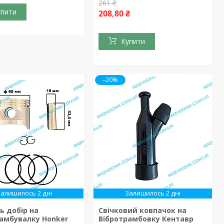
261 ₴
упити
208,80 ₴
Купити
–20%
Залишилось 2 дні
Залишилось 2 дні
ь добір на
Свічковий ковпачок на
амбувалку Honker
Вібротрамбовку Кентавр