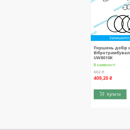
Залишилось
Поршень добір 
Вібротрамбувал
UW8010K
В наявності
682 ₴
409,20 ₴
Купити