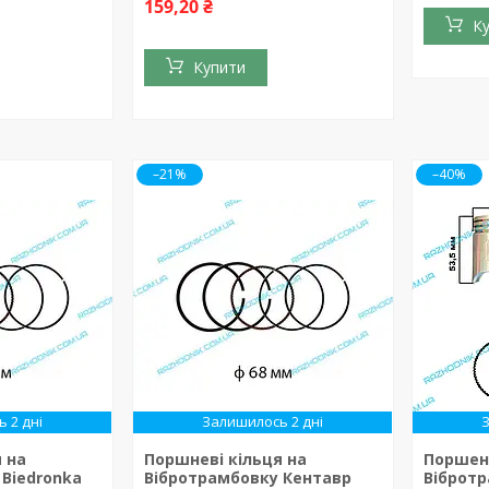
159,20 ₴
К
Купити
–21%
–40%
 2 дні
Залишилось 2 дні
 на
Поршневі кільця на
Поршен
 Biedronka
Вібротрамбовку Кентавр
Вібротр