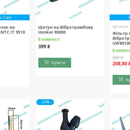
 2 дні
ачок на
Шатун на Вібротрамбову
NTC IT 9510
Honker RM80
Фільтр 
Вібротр
В наявності
UW8010
399 ₴
В наявно
261 ₴
Купити
208,80 
К
–20%