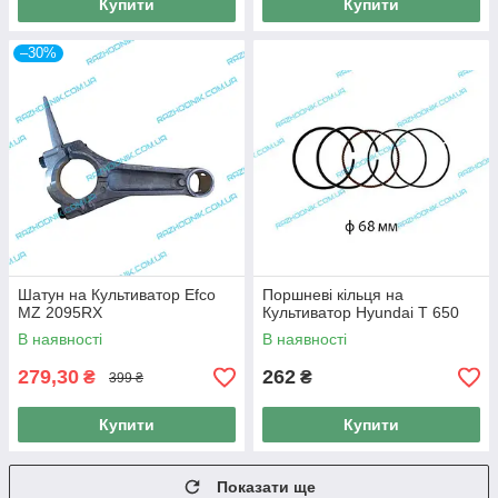
Купити
Купити
–30%
Шатун на Культиватор Efco
Поршневі кільця на
MZ 2095RX
Культиватор Hyundai T 650
В наявності
В наявності
279,30
262
₴
₴
399 ₴
Купити
Купити
Показати ще