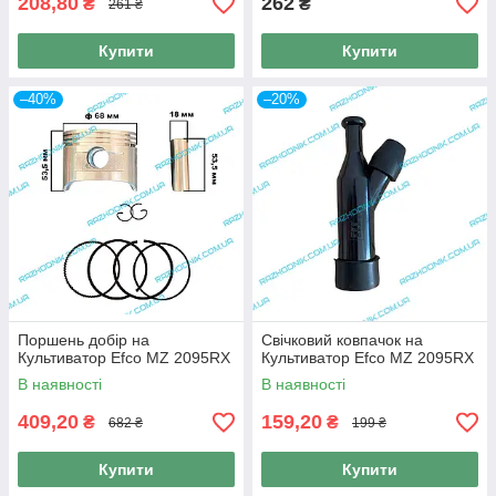
208,80
262
₴
₴
261 ₴
Купити
Купити
–40%
–20%
Поршень добір на
Свічковий ковпачок на
Культиватор Efco MZ 2095RX
Культиватор Efco MZ 2095RX
В наявності
В наявності
409,20
159,20
₴
₴
682 ₴
199 ₴
Купити
Купити