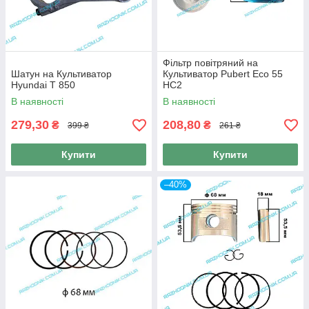
Фільтр повітряний на
Шатун на Культиватор
Культиватор Pubert Eco 55
Hyundai T 850
HC2
В наявності
В наявності
279,30
208,80
₴
₴
399 ₴
261 ₴
Купити
Купити
–40%