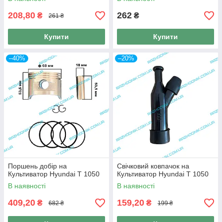
208,80
262
₴
₴
261 ₴
Купити
Купити
–40%
–20%
Поршень добір на
Свічковий ковпачок на
Культиватор Hyundai T 1050
Культиватор Hyundai T 1050
В наявності
В наявності
409,20
159,20
₴
₴
682 ₴
199 ₴