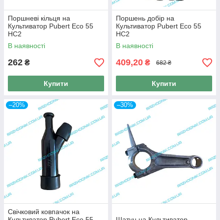
Поршневі кільця на
Поршень добір на
Культиватор Pubert Eco 55
Культиватор Pubert Eco 55
HC2
HC2
В наявності
В наявності
262
409,20
₴
₴
682 ₴
Купити
Купити
–20%
–30%
Свічковий ковпачок на
Культиватор Pubert Eco 55
Шатун на Культиватор