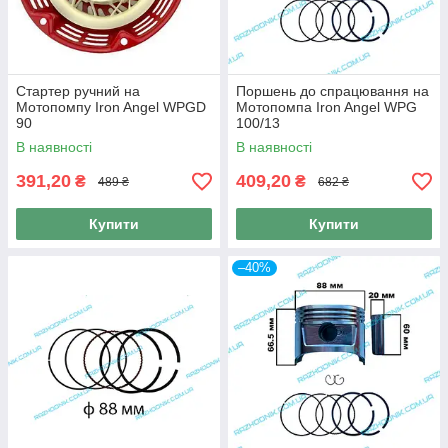
Стартер ручний на
Поршень до спрацювання на
Мотопомпу Iron Angel WPGD
Мотопомпа Iron Angel WPG
90
100/13
В наявності
В наявності
391,20
409,20
₴
₴
489 ₴
682 ₴
Купити
Купити
–40%