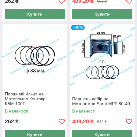
262
409,20
₴
₴
682 ₴
Купити
Купити
–40%
Поршневі кільця на
Мотопомпа Кентавр
Поршень добір на
КБМ-100П
Мотопомпа Sprut MPP 80-40
В наявності
В наявності
262
409,20
₴
₴
682 ₴
Купити
Купити