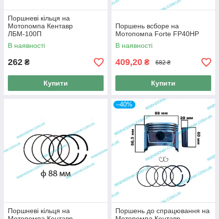
Поршневі кільця на
Мотопомпа Кентавр
Поршень всборе на
ЛБМ-100П
Мотопомпа Forte FP40HP
В наявності
В наявності
262
409,20
₴
₴
682 ₴
Купити
Купити
–40%
Поршневі кільця на
Поршень до спрацювання на
Мотопомпа Кентавр
Мотопомпа Кентавр