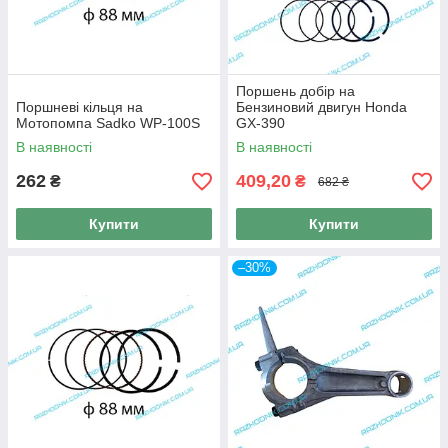
Поршень добір на
Поршневі кільця на
Бензиновий двигун Honda
Мотопомпа Sadko WP-100S
GX-390
В наявності
В наявності
262
409,20
₴
₴
682 ₴
Купити
Купити
–30%