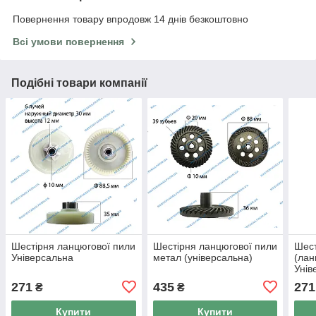
Повернення товару впродовж 14 днів безкоштовно
Всі умови повернення
Подібні товари компанії
Шестірня ланцюгової пили
Шестірня ланцюгової пили
Шест
Універсальна
метал (універсальна)
(лан
Унів
271
435
271
₴
₴
Купити
Купити