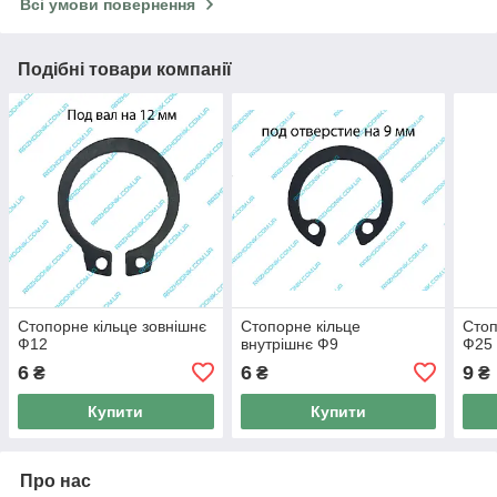
Всі умови повернення
Подібні товари компанії
Стопорне кільце зовнішнє
Стопорне кільце
Стоп
Ф12
внутрішнє Ф9
Ф25
6
6
9
₴
₴
₴
Купити
Купити
Про нас