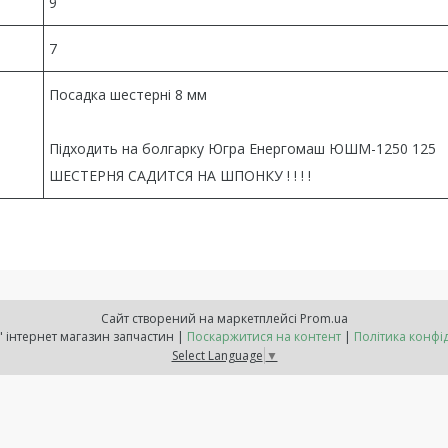
9
7
Посадка шестерні 8 мм
Підходить на болгарку Югра Енергомаш ЮШМ-1250 125
ШЕСТЕРНЯ САДИТСЯ НА ШПОНКУ ! ! ! !
Сайт створений на маркетплейсі
Prom.ua
"Расходнік" інтернет магазин запчастин |
Поскаржитися на контент
|
Політика конфі
Select Language
▼