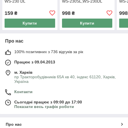
WS-230 DL
WS-230SL,WS-230DL
WS-
159
998
998
₴
₴
Купити
Купити
Про нас
100% позитивних з 736 відгуків за рік
Працює з 09.04.2013
м. Харків
пр Тракторобудівників 65А кв 40, індекс 61120, Харків,
Україна
Контакти
Сьогодні працює з 09:00 до 17:00
Показати весь графік роботи
Про нас