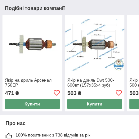
Подібні товари компанії
Якір на дриль Арсенал
Якір на дриль Dwt 500-
Якір
750ЕР
600вт (157x35x4 зуб)
500 
471
503
503
₴
₴
Купити
Купити
Про нас
100% позитивних з 738 відгуків за рік