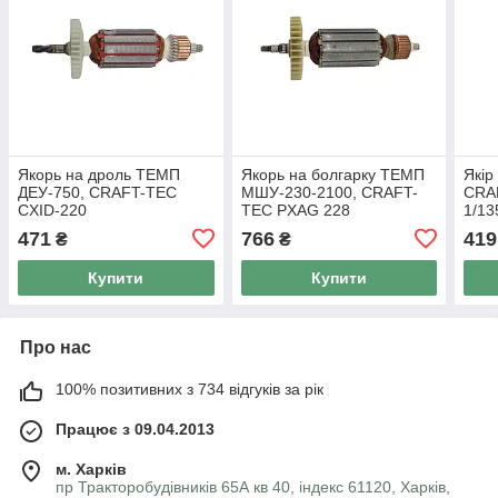
Якорь на дроль ТЕМП
Якорь на болгарку ТЕМП
Якір
ДЕУ-750, CRAFT-TEC
МШУ-230-2100, CRAFT-
CRA
CXID-220
TEC PXAG 228
1/1
471
766
419
₴
₴
Купити
Купити
Про нас
100% позитивних з 734 відгуків за рік
Працює з 09.04.2013
м. Харків
пр Тракторобудівників 65А кв 40, індекс 61120, Харків,