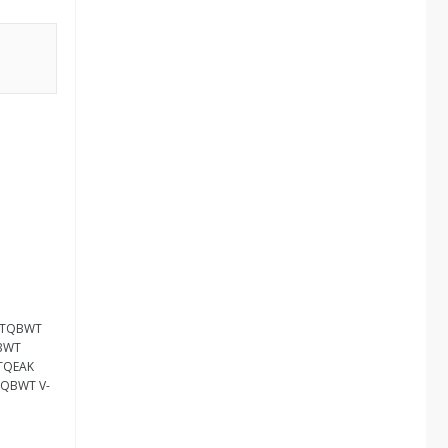
BTQBWT
BWT
TQEAK
QBWT V-