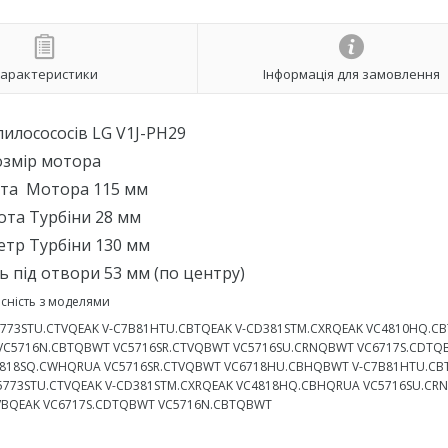
арактеристики
Інформація для замовлення
пилосососів LG V1J-PH29
озмір мотора
ота Мотора 115 мм
ота Турбіни 28 мм
етр Турбіни 130 мм
ь під отвори 53 мм (по центру)
існість з моделями
C5773STU.CTVQEAK V-C7B81HTU.CBTQEAK V-CD381STM.CXRQEAK VC4810HQ.C
C5716N.CBTQBWT VC5716SR.CTVQBWT VC5716SU.CRNQBWT VC6717S.CDTQ
818SQ.CWHQRUA VC5716SR.CTVQBWT VC6718HU.CBHQBWT V-C7B81HTU.CB
773STU.CTVQEAK V-CD381STM.CXRQEAK VC4818HQ.CBHQRUA VC5716SU.CRN
CVBQEAK VC6717S.CDTQBWT VC5716N.CBTQBWT