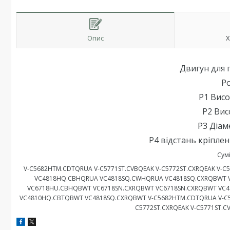
Опис
Х
Двигун для 
Р
P1 Вис
P2 Вис
P3 Діам
P4 відстань кріплен
Сум
V-C5682HTM.CDTQRUA V-C5771ST.CVBQEAK V-C5772ST.CXRQEAK V-
VC4818HQ.CBHQRUA VC4818SQ.CWHQRUA VC4818SQ.CXRQBWT V
VC6718HU.CBHQBWT VC6718SN.CXRQBWT VC6718SN.CXRQBWT VC4
VC4810HQ.CBTQBWT VC4818SQ.CXRQBWT V-C5682HTM.CDTQRUA V-C5
C5772ST.CXRQEAK V-C5771ST.