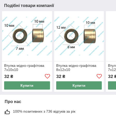
Подібні товари компанії
Втулка мідно-графітова
Втулка мідно-графітова
Втул
7x10x10
8x12x10
7x1
32
32
32
₴
₴
Купити
Купити
Про нас
100% позитивних з 736 відгуків за рік