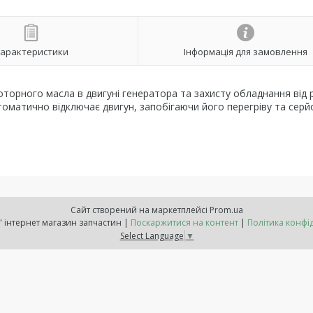
арактеристики
Інформація для замовлення
оторного масла в двигуні генератора та захисту обладнання від
втоматично відключає двигун, запобігаючи його перегріву та сер
Сайт створений на маркетплейсі
Prom.ua
"Расходнік" інтернет магазин запчастин |
Поскаржитися на контент
|
Політика конфі
Select Language
▼