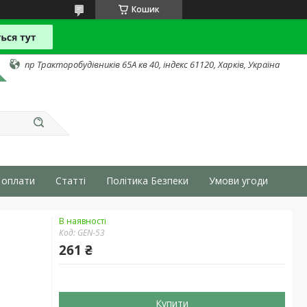
Кошик
пр Тракторобудівників 65А кв 40, індекс 61120, Харків, Україна
 оплати
Статті
Політика Безпеки
Умови угоди
В наявності
Код:
GEN-53
261 ₴
Купити