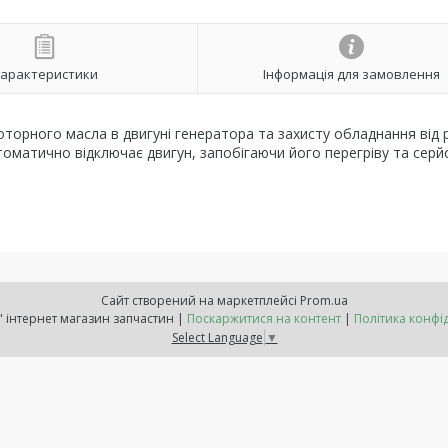
арактеристики
Інформація для замовлення
оторного масла в двигуні генератора та захисту обладнання від
втоматично відключає двигун, запобігаючи його перегріву та сер
Сайт створений на маркетплейсі
Prom.ua
"Расходнік" інтернет магазин запчастин |
Поскаржитися на контент
|
Політика конфі
Select Language
▼