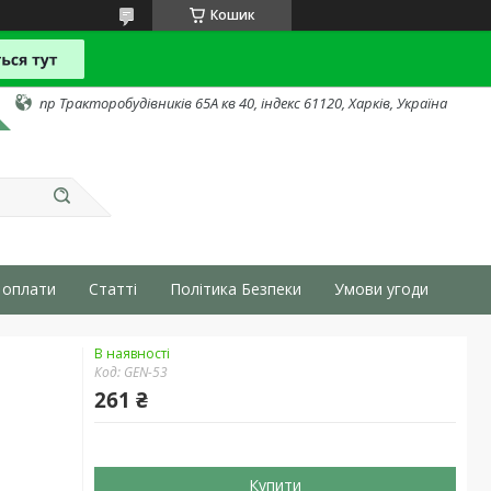
Кошик
пр Тракторобудівників 65А кв 40, індекс 61120, Харків, Україна
 оплати
Статті
Політика Безпеки
Умови угоди
В наявності
Код:
GEN-53
261 ₴
Купити