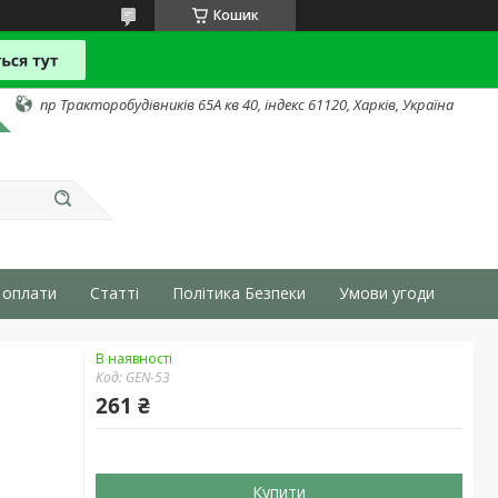
Кошик
пр Тракторобудівників 65А кв 40, індекс 61120, Харків, Україна
 оплати
Статті
Політика Безпеки
Умови угоди
В наявності
Код:
GEN-53
261 ₴
Купити