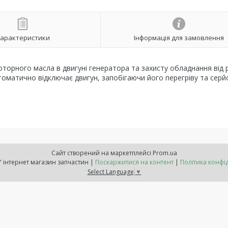
арактеристики
Інформація для замовлення
оторного масла в двигуні генератора та захисту обладнання від
втоматично відключає двигун, запобігаючи його перегріву та сер
Сайт створений на маркетплейсі
Prom.ua
"Расходнік" інтернет магазин запчастин |
Поскаржитися на контент
|
Політика конфі
Select Language
▼