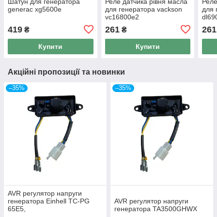
Шатун для генератора
Реле датчика рівня масла
Реле
generac xg5600e
для генератора vackson
для 
vc16800e2
dl69
419
261
261
₴
₴
Купити
Купити
Акційні пропозиції та новинки
–35%
–35%
AVR регулятор напруги
генератора Einhell TC-PG
AVR регулятор напруги
65E5,
генератора TA3500GHWX