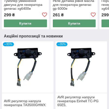
Тумблер увімкнення
Реле датчика рівня масла
Порш
двигуна для генератора
для генератора generac
гене
generac xg6400e
gp 6000e
xg6
299
261
299
₴
₴
Купити
Купити
Акційні пропозиції та новинки
–35%
–35%
AVR регулятор напруги
AVR регулятор напруги
генератора Einhell TC-PG
генератора TA3500GHWX
65E5,