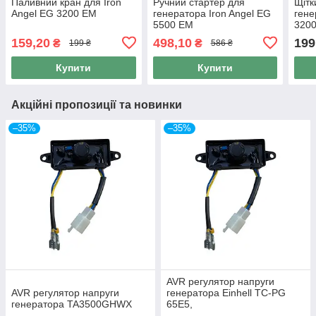
Паливний кран для Iron
Ручний стартер для
Щітк
Angel EG 3200 EM
генератора Iron Angel EG
гене
5500 EM
320
159,20
498,10
199
₴
₴
199 ₴
586 ₴
Купити
Купити
Акційні пропозиції та новинки
–35%
–35%
AVR регулятор напруги
AVR регулятор напруги
генератора Einhell TC-PG
генератора TA3500GHWX
65E5,