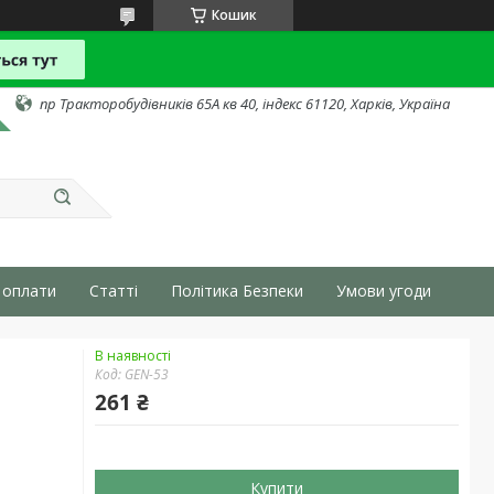
Кошик
пр Тракторобудівників 65А кв 40, індекс 61120, Харків, Україна
 оплати
Статті
Політика Безпеки
Умови угоди
В наявності
Код:
GEN-53
261 ₴
Купити