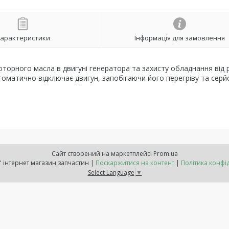
арактеристики
Інформація для замовлення
оторного масла в двигуні генератора та захисту обладнання від
втоматично відключає двигун, запобігаючи його перегріву та сер
Сайт створений на маркетплейсі
Prom.ua
"Расходнік" інтернет магазин запчастин |
Поскаржитися на контент
|
Політика конфі
Select Language
▼