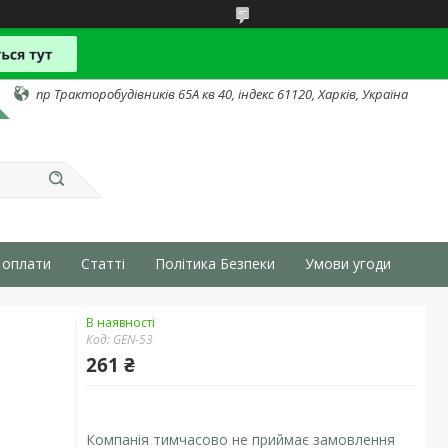
пр Тракторобудівників 65А кв 40, індекс 61120, Харків, Україна
 оплати
Статті
Політика Безпеки
Умови угоди
В наявності
Код:
GEN-53
261 ₴
Компанія тимчасово не приймає замовлення