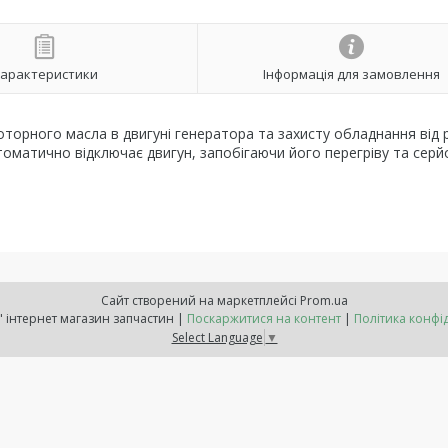
арактеристики
Інформація для замовлення
оторного масла в двигуні генератора та захисту обладнання від
втоматично відключає двигун, запобігаючи його перегріву та сер
Сайт створений на маркетплейсі
Prom.ua
"Расходнік" інтернет магазин запчастин |
Поскаржитися на контент
|
Політика конфі
Select Language
▼