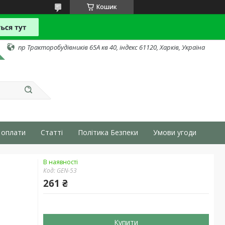
Кошик
пр Тракторобудівників 65А кв 40, індекс 61120, Харків, Україна
 оплати
Статті
Політика Безпеки
Умови угоди
В наявності
Код:
GEN-53
261 ₴
Купити