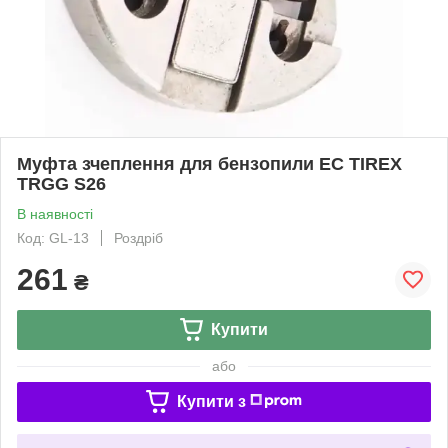
Муфта зчеплення для бензопили EC TIREX
TRGG S26
В наявності
Код: GL-13
Роздріб
261
₴
Купити
або
Купити з