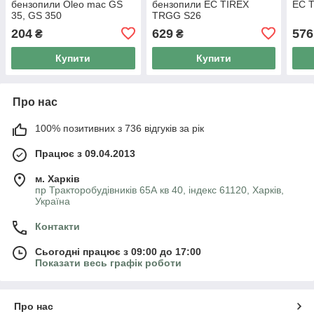
бензопили Oleo mac GS
бензопили EC TIREX
EC 
35, GS 350
TRGG S26
204
629
576
₴
₴
Купити
Купити
Про нас
100% позитивних з 736 відгуків за рік
Працює з 09.04.2013
м. Харків
пр Тракторобудівників 65А кв 40, індекс 61120, Харків,
Україна
Контакти
Сьогодні працює з 09:00 до 17:00
Показати весь графік роботи
Про нас