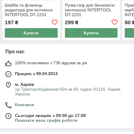
Шайба та фланець
Ручка газу для бензокоси
Прай
редуктора для мотокоси
(мотокоси) INTERTOOL
карб
INTERTOOL DT-2231
DT-2231
INT
197
299
80
₴
₴
Купити
Купити
Про нас
100% позитивних з 736 відгуків за рік
Працює з 09.04.2013
м. Харків
пр Тракторобудівників 65А кв 40, індекс 61120, Харків,
Україна
Контакти
Сьогодні працює з 09:00 до 17:00
Показати весь графік роботи