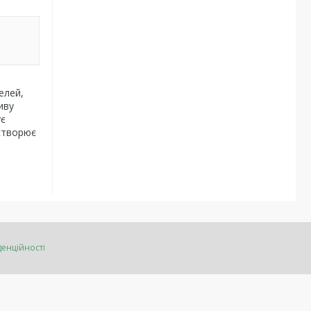
елей,
иву
ує
 створює
денційності