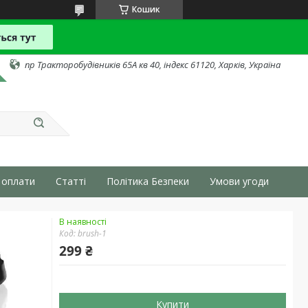
Кошик
пр Тракторобудівників 65А кв 40, індекс 61120, Харків, Україна
 оплати
Статті
Політика Безпеки
Умови угоди
В наявності
Код:
brush-1
299 ₴
Купити