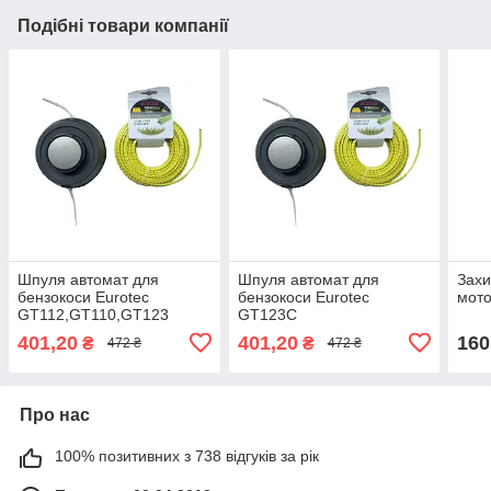
Подібні товари компанії
Шпуля автомат для
Шпуля автомат для
Захи
бензокоси Eurotec
бензокоси Eurotec
мото
GT112,GT110,GT123
GT123C
401,20
401,20
160
₴
₴
472 ₴
472 ₴
Про нас
100% позитивних з 738 відгуків за рік