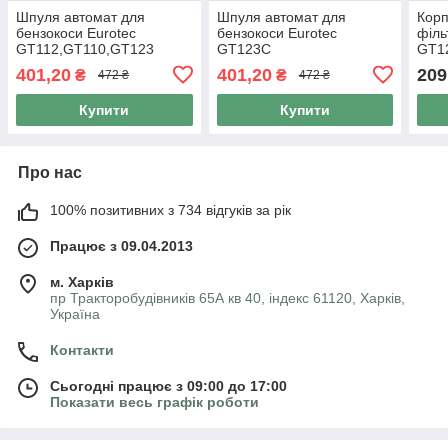
Шпуля автомат для
Шпуля автомат для
Корп
бензокоси Eurotec
бензокоси Eurotec
філь
GT112,GT110,GT123
GT123C
GT1
401,20
401,20
209
₴
₴
472 ₴
472 ₴
Купити
Купити
Про нас
100% позитивних з 734 відгуків за рік
Працює з 09.04.2013
м. Харків
пр Тракторобудівників 65А кв 40, індекс 61120, Харків,
Україна
Контакти
Сьогодні працює з 09:00 до 17:00
Показати весь графік роботи