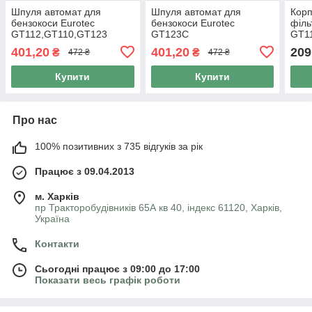
Шпуля автомат для
Шпуля автомат для
Корп
бензокоси Eurotec
бензокоси Eurotec
філь
GT112,GT110,GT123
GT123C
GT1
401,20
401,20
209
₴
₴
472 ₴
472 ₴
Купити
Купити
Про нас
100% позитивних з 735 відгуків за рік
Працює з 09.04.2013
м. Харків
пр Тракторобудівників 65А кв 40, індекс 61120, Харків,
Україна
Контакти
Сьогодні працює з 09:00 до 17:00
Показати весь графік роботи