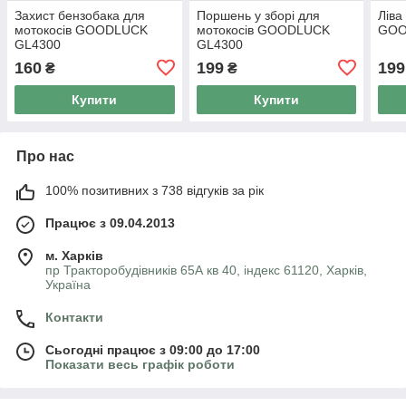
Захист бензобака для
Поршень у зборі для
Ліва
мотокосів GOODLUCK
мотокосів GOODLUCK
GOO
GL4300
GL4300
160
199
199
₴
₴
Купити
Купити
Про нас
100% позитивних з 738 відгуків за рік
Працює з 09.04.2013
м. Харків
пр Тракторобудівників 65А кв 40, індекс 61120, Харків,
Україна
Контакти
Сьогодні працює з 09:00 до 17:00
Показати весь графік роботи