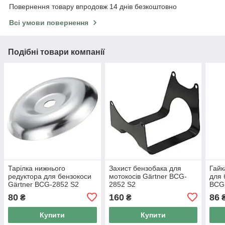
Повернення товару впродовж 14 днів безкоштовно
Всі умови повернення
Подібні товари компанії
Тарілка нижнього
Захист бензобака для
Гайк
редуктора для бензокоси
мотокосів Gärtner BCG-
для 
Gärtner BCG-2852 S2
2852 S2
BCG
80
160
86
₴
₴
Купити
Купити