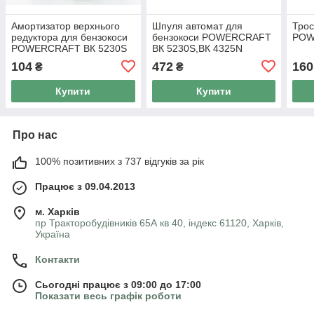
Амортизатор верхнього
Шпуля автомат для
Трос
редуктора для бензокоси
бензокоси POWERCRAFT
POW
POWERCRAFT BК 5230S
BК 5230S,BК 4325N
104
472
160
₴
₴
Купити
Купити
Про нас
100% позитивних з 737 відгуків за рік
Працює з 09.04.2013
м. Харків
пр Тракторобудівників 65А кв 40, індекс 61120, Харків,
Україна
Контакти
Сьогодні працює з 09:00 до 17:00
Показати весь графік роботи