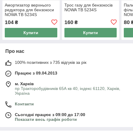
Амортизатор верхнього
Трос газу для бензокосів
Пали
редуктора для бензокоси
NOWA TB 5234S
філь
NOWA TB 5234S
NOW
104
160
80
₴
₴
Купити
Купити
Про нас
100% позитивних з 735 відгуків за рік
Працює з 09.04.2013
м. Харків
пр Тракторобудівників 65А кв 40, індекс 61120, Харків,
Україна
Контакти
Сьогодні працює з 09:00 до 17:00
Показати весь графік роботи