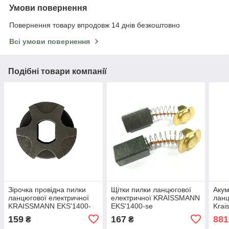
Умови повернення
Повернення товару впродовж 14 днів безкоштовно
Всі умови повернення
Подібні товари компанії
Зірочка провідна пилки
Щітки пилки ланцюгової
Акум
ланцюгової електричної
електричної KRAISSMANN
ланц
KRAISSMANN EKS'1400-
EKS'1400-se
Krai
se
159
167
881
₴
₴