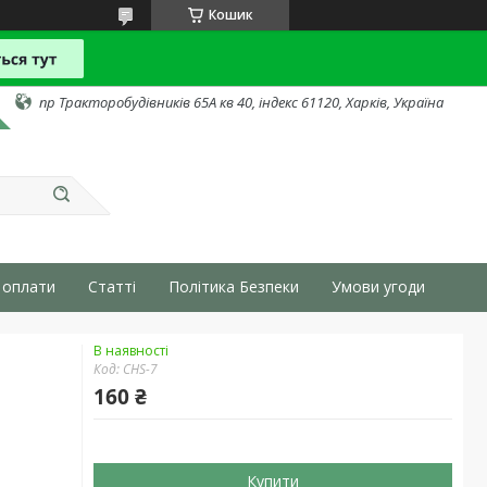
Кошик
пр Тракторобудівників 65А кв 40, індекс 61120, Харків, Україна
 оплати
Статті
Політика Безпеки
Умови угоди
В наявності
Код:
CHS-7
160 ₴
Купити