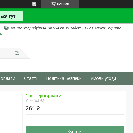
Кошик
пр Тракторобудівників 65А кв 40, індекс 61120, Харків, Україна
 оплати
Статті
Політика Безпеки
Умови угоди
Готово до відправки
Код:
HM-58
261 ₴
Купити