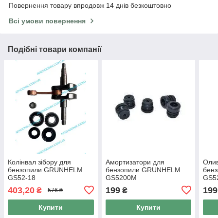
Повернення товару впродовж 14 днів безкоштовно
Всі умови повернення
Подібні товари компанії
Колінвал зібору для
Амортизатори для
Оли
бензопили GRUNHELM
бензопили GRUNHELM
бен
GS52-18
GS5200М
GS5
403,20
199
199
₴
₴
576 ₴
Купити
Купити