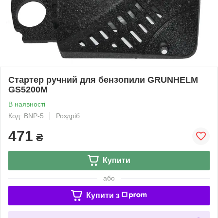
Стартер ручний для бензопили GRUNHELM
GS5200М
В наявності
Код: BNP-5
Роздріб
471
₴
Купити
або
Купити з