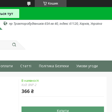
Кошик
пр Тракторобудівників 65А кв 40, індекс 61120, Харків, Україна
 оплати
Статті
Політика Безпеки
Умови угоди
В наявності
Код:
BNP-2
366 ₴
Купити