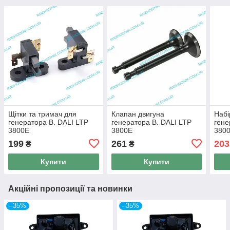
Щітки та тримач для
Клапан двигуна
Набі
генератора B. DALI LTP
генератора B. DALI LTP
гене
3800E
3800E
380
199
261
203
₴
₴
Купити
Купити
Акційні пропозиції та новинки
–35%
–35%