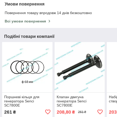
Умови повернення
Повернення товару впродовж 14 днів безкоштовно
Всі умови повернення
Подібні товари компанії
Поршневі кільця для
Клапан двигуна
Набі
генератора Senci
генератора Senci
ство
SC7800E
SC7800E
261
208,80
203
₴
₴
261 ₴