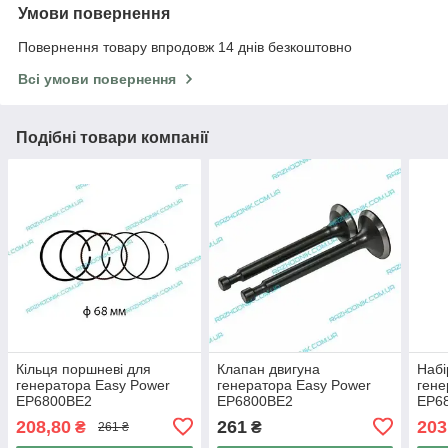
Умови повернення
Повернення товару впродовж 14 днів безкоштовно
Всі умови повернення
Подібні товари компанії
Кільця поршневі для
Клапан двигуна
Набі
генератора Easy Power
генератора Easy Power
гене
EP6800BE2
EP6800BE2
EP6
208,80
261
203
₴
₴
261 ₴