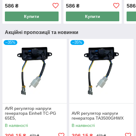
586
586
586
₴
₴
Купити
Купити
Акційні пропозиції та новинки
–35%
–35%
AVR регулятор напруги
генератора Einhell TC-PG
AVR регулятор напруги
65E5,
генератора TA3500GHWX
В наявності
В наявності
306,15
306,15
₴
₴
471 ₴
471 ₴