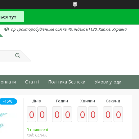
пр Тракторобудівників 65А кв 40, індекс 61120, Харків, Україна
 оплати
Статті
Політика Безпеки
Умови угоди
Днів
Годин
Хвилин
Секунд
–15%
0
0
0
0
0
0
0
0
В наявності
Код:
GEN-06