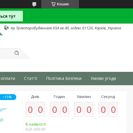
Кошик
пр Тракторобудівників 65А кв 40, індекс 61120, Харків, Україна
 оплати
Статті
Політика Безпеки
Умови угоди
Днів
Годин
Хвилин
Секунд
–15%
0
0
0
0
0
0
0
0
В наявності
Код:
GEN-06