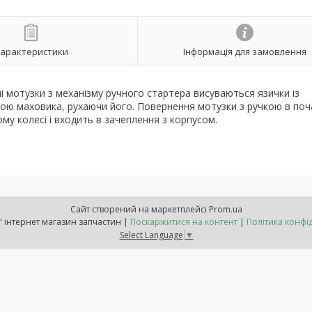
арактеристики
Інформація для замовлення
і мотузки з механізму ручного стартера висуваються язички із
нкою маховика, рухаючи його. Повернення мотузки з ручкою в по
у колесі і входить в зачеплення з корпусом.
Сайт створений на маркетплейсі
Prom.ua
"Расходнік" інтернет магазин запчастин |
Поскаржитися на контент
|
Політика конфі
Select Language
▼