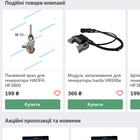
Подібні товари компанії
Паливний кран для
Модуль запалювання для
Щітк
генератора HAOFA
генератора haofa hf6500е
ген
HF3800
HF3
199
366
199
₴
₴
Купити
Купити
Акційні пропозиції та новинки