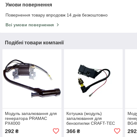
Умови повернення
Повернення товару впродовж 14 днів безкоштовно
Всі умови повернення
Подібні товари компанії
Модуль запалювання для
Котушка (модуль)
Мод
генератора PRAMAC
запалювання для
ген
PX4000
бензопилки CRAFT-TEC
BG4
CT-4000
292
366
292
₴
₴