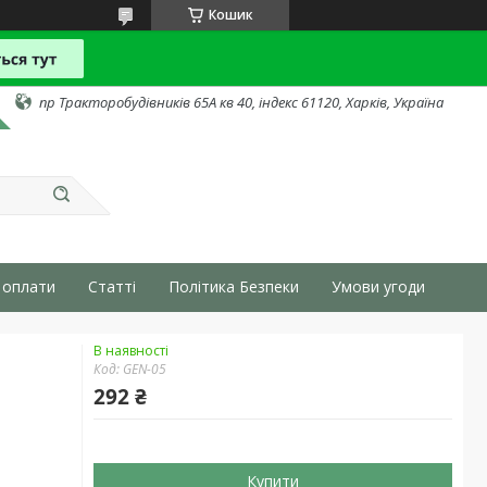
Кошик
пр Тракторобудівників 65А кв 40, індекс 61120, Харків, Україна
 оплати
Статті
Політика Безпеки
Умови угоди
В наявності
Код:
GEN-05
292 ₴
Купити