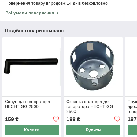
Повернення товару впродовж 14 днів безкоштовно
Всі умови повернення
Подібні товари компанії
Сапун для генератора
Склянка стартера для
Пруж
HECHT GG 2500
генератора HECHT GG
дрос
2500
ген
250
159
188
187
₴
₴
Купити
Купити