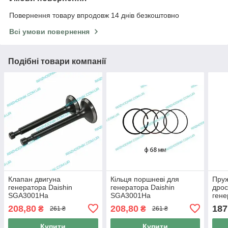
Повернення товару впродовж 14 днів безкоштовно
Всі умови повернення
Подібні товари компанії
Клапан двигуна
Кільця поршневі для
Пруж
генератора Daishin
генератора Daishin
дрос
SGA3001Ha
SGA3001Ha
гене
SGA
208,80
208,80
187
₴
₴
261 ₴
261 ₴
Купити
Купити