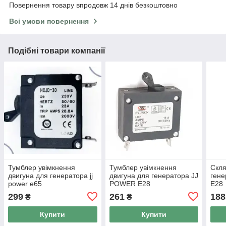
Повернення товару впродовж 14 днів безкоштовно
Всі умови повернення
Подібні товари компанії
Тумблер увімкнення
Тумблер увімкнення
Скля
двигуна для генератора jj
двигуна для генератора JJ
ген
power e65
POWER E28
E28
299
261
188
₴
₴
Купити
Купити