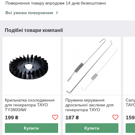
Повернення товару впродовж 14 днів безкоштовно
Всі умови повернення
Подібні товари компанії
Крильчатка охолодження
Пружини керування
Сапу
для генератора TAYO
дросельної заслінки для
TAY
TY3800AW
генератора TAYO
TY3800AW
199
187
159
₴
₴
Купити
Купити