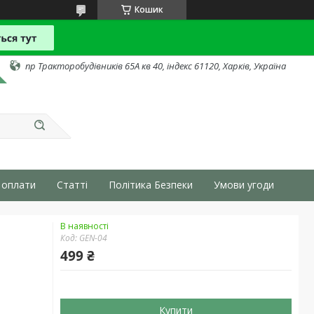
Кошик
пр Тракторобудівників 65А кв 40, індекс 61120, Харків, Україна
 оплати
Статті
Політика Безпеки
Умови угоди
В наявності
Код:
GEN-04
499 ₴
Купити